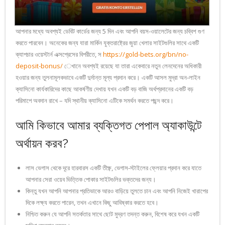
আপনার মধ্যে অবশ্যই ডেবিট কার্ডের জন্য 5 দিন এবং আপনি বয়স-ওয়ালেটের জন্য চব্বিশ গুণ
করতে পারবেন। অনেকের জন্য যারা মার্কিন যুক্তরাষ্ট্রের জুয়া খেলার সাইটগুলির সাথে একটি
ক্যাপচার ওয়েস্টার্ন এক্সপ্রেসের বিপরীতে, স
https://gold-bets.org/bn/no-
deposit-bonus/
েখানে অবশ্যই রয়েছে যা তারা একেবারে নতুন লেনদেনের অধিকারী
হওয়ার জন্য তুলনামূলকভাবে একটি দুর্দান্ত মূল্য প্রদান করে। একটি আসল মুদ্রা অন-লাইন
ক্যাসিনো কার্যকারিদের কাছে আকর্ষণীয় দেখায় যখন একটি বড় বাজি অর্থপ্রদানের একটি বড়
পরিমাপে অবদান রাখে – যদি স্থানীয় ক্যাসিনো এটিকে সমর্থন করতে পছন্দ করে।
আমি কিভাবে আমার ব্যক্তিগত পেপাল অ্যাকাউন্টে
অর্থায়ন করব?
লাস ভেগাস থেকে দূরে হারবারস একটি তীক্ষ্ণ, ভেগাস-স্টাইলের ফ্লেয়ার প্রদান করে যাতে
আপনার সেরা ওয়েব ভিত্তিক পোকার সাইটগুলির ভক্তদের জন্য।
কিন্তু যখন আপনি আপনার প্রতিভাকে আরও বাড়িয়ে তুলতে চান এবং আপনি নিজেই খারাপের
দিকে লক্ষ্য করতে পারেন, তখন এখানে কিছু আবিষ্কার করতে হবে।
নিশ্চিত করুন যে আপনি সতর্কতার সাথে ছোট মুদ্রণ তদন্ত করুন, বিশেষ করে যখন একটি