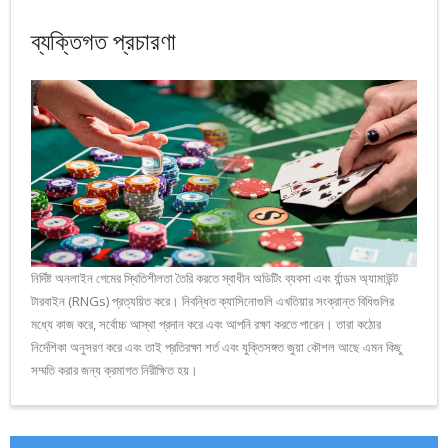
ব্যক্তিগত প্রচারণা
নির্দিষ্ট অনলাইন গেমের স্থিতিশীলতা তৈরি করতে স্বাধীন অডিটিং ব্যবসা এবং র্যান্ডম অ্যামাউন্ট
টারবাইন (RNGs) প্রত্যয়িত করে। নিবন্ধিত ক্যাসিনোগুলি এখতিয়ার সংক্রান্ত বিধিগুলির
মধ্যে কাজ করে, সর্বোচ্চ আস্থা প্রদান করে এবং আপনি রক্ষা করতে পারেন। তারা কঠোর
নির্দেশিকা অনুসরণ করে এবং তাই প্রতিরক্ষা শর্ত এবং যুক্তিসঙ্গত জুয়া কৌশল আছে এমন কিছু
সম্মতি করার জন্য ক্রমাগত নিরীক্ষিত হয়।