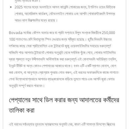
সুবিধা ব্যবহার করেন।
2025 সালের মধ্যে অনলাইনে আসল কারেন্সি পোকারের জন্য, ইগনিশন ওয়েব ভিত্তিক
পোকার, আমেরিকাস কার্ডরুম, বেটঅনলাইন পোকার এবং আপনি পোকারস্টারগুলি উপলব্ধ
আরও ভাল বিকল্পগুলির মধ্যে রয়েছে।
Bovada সর্বোচ্চ কৌশল অফার করে যা প্রতি সপ্তাহে বিপুল সংখ্যক বিজয়ীকে 250,000
100 শতাংশের বেশি বিনামূল্যে স্পিন দেওয়ার জন্য স্বীকৃত হয়েছে। ছুটির দিনগুলি উচ্চতর
দর্শকদের কাছে সেরা প্রতিযোগিতা এবং ইন্টারনেট জুজু ওয়েবসাইটগুলির সবচেয়ে গুরুত্বপূর্ণ
দাবিগুলি পায়৷ আপনার ইন্টারনেট পোকার অনুভূতি থেকে সর্বাধিক খুঁজে পেতে, পোকার সাইটগুলির
দ্বারা প্রদত্ত নতুন উদ্দীপনাগুলি অপ্টিমাইজ করা গুরুত্বপূর্ণ৷ এই বোনাসগুলি অতিরিক্ত তহবিল,
ইভেন্ট টিকিট বা অন্য কোনও পেশাদারের আকারে থাকে। যখন এটি একটি স্বাগত বোনাস, যোগ
করা বোনাস, বা আনুগত্য প্রোগ্রাম পুনরায় লোড করুন, এই ধরনের অফারগুলিকে কাজে লাগাতে
শেখা উল্লেখযোগ্যভাবে আপনার ব্যাঙ্করোলকে বাড়িয়ে তুলতে পারে এবং আপনি জুয়া খেলার
অনুভূতি সম্পূর্ণ করতে পারবেন।
পেপ্যালের সাথে ডিল করার জন্য আদালতের কর্মীদের
তালিকা করা
এই ধরনের সফ্টওয়্যার ন্যূনতম অ্যাক্সেসের অনুমতি দেয়, কারণ এটি সামান্য ডিসপ্লে স্ক্রিনের