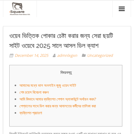
Home
ওয়েব ভিত্তিক পোকার চেষ্টা করার জন্য সেরা ছয়টি
About Us
সাইট ওয়েবে 2025 সালে আসল ডিল ক্যাশ
Products & Services
December 14, 2025
admnlxgxn
Uncategorized
Projects
বিষয়বস্তু
Clients
আমাদের মধ্যে ভাল অনলাইন জুজু ওয়েব সাইট
Contact Us
গেম চয়েস বিবেচনা করুন
আমি কিভাবে আমার ব্যক্তিগত পেপাল অ্যাকাউন্টে অর্থায়ন করব?
পেপ্যালের সাথে ডিল করার জন্য আদালতের কর্মীদের তালিকা করা
ব্যক্তিগত প্রচারণা
বিদেশী ইন্টারনেট সাইটগুলি অ্যাক্সেস করতে সক্ষম হওয়া একটি খুব সাধারণ সমাধান যা বলে এর