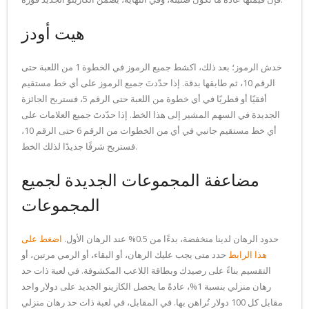
هيت أودز
خدش الرموز؛ بعد ذلك، اكشط جميع الرموز في الخطوة 1 من اللعبة حتى
الرقم 10، ثم طابقها بدقة.
إذا حدّدتَ جميع الرموز على أي خط مستقيم
أفقيًا أو قطريًا في أي خطوة من اللعبة حتى الرقم 5، فستربح الجائزة
الجديدة في السهم المشير إلى هذا الخط. إذا حدّدتَ جميع العلامات على
أي خط مستقيم جانبي في أي من الخطوات من الرقم 6 حتى الرقم 10،
فستربح شرفًا جديدًا لذلك الخط.
مضاعفة المجموعات الجديدة لجميع
المجموعات
حدود الرهان لدينا منخفضة، بدءًا من 0.5% عند الرهان الأول.
اضغط على
هذا الرابط
حدد متى يجب عليك الرهان، أو البقاء، أو الرمي مرتين، أو
التقسيم بناءً على رصيدك وبطاقة اللاعب المكشوفة. في لعبة ذات حد
رهان منزلي بنسبة 1%، عادةً ما يحصل الكازينو الجديد على دولار واحد
مقابل كل 100 دولار تُراهن بها. في المقابل، في لعبة ذات حد رهان منزلي