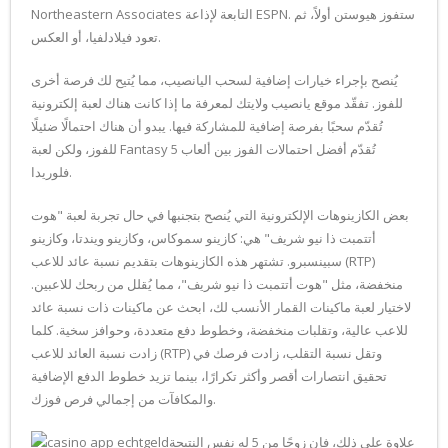
Northeastern Associates التابعة لإذاعة ESPN. ستفوز هيوستن أولاً، ثم
تعود فيلادلفيا، أو العكس.
يُنصح بإجراء خيارات إضافية لسحب اليانصيب، مما يُتيح لك فرصة أخرى
للفوز. تفقّد موقع يانصيب ولايتك لمعرفة ما إذا كانت هناك لعبة إلكترونية
تُقدّم سحبًا بفرصة إضافية للمشاركة فيها. يبدو أن هناك احتمالًا ضئيلًا
للفوز، ولكن لعبة Fantasy 5 تُقدّم أفضل احتمالات الفوز بين ألعاب
فلوريدا.
بعض الكازينوهات الإلكترونية التي يُنصح بتجنبها في حال تجربة لعبة "هوت
أتتمبت ذا نيو شريف" هي: كازينو سموكاس، وكازينو ويندتا، وكازينو
سبينسبرو. تشتهر هذه الكازينوهات بتقديم نسبة عائد للاعب (RTP)
منخفضة، مثل "هوت أتتمبت ذا نيو شريف"، مما يُقلل من ربحك للاعبين.
لاختيار لعبة ماكينات القمار الأنسب لك، ابحث عن ماكينات ذات نسبة عائد
للاعب عالية، وتقلبات منخفضة، وخطوط دفع متعددة، وحوافز سخية. كلما
زادت نسبة العائد للاعب (RTP) وتقل نسبة التقلب، زادت فرصك في
تحقيق انتصارات أقصر وأكثر تكرارًا، بينما تزيد خطوط الدفع الإضافية
والمكافآت من إجمالي فرص فوزك.
علاوة على ذلك، فإن زوجًا من 5 له نفس النتيجة