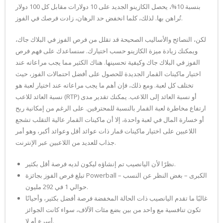
بنسبة 10%، يحصل الكازينو الجديد على 10 دولارات مقابل كل 100 دولار
تُراهن بها. لذلك، كلما انخفض حد الرهان، زادت فرصك في الفوز.
لكن، النصائح والأساليب الصحيحة قد تقلل من فرص الفوز في البلاك جاك،
ويمكنك زيادة ميزة الكازينو حسب اختيارك. سنساعدك على فهم فرص
الفوز في البلاك جاك وكيفية تحسينها. هناك الكثير مما يجب مراعاته عند
اختيار ماكينات القمار الجديدة للحصول على أفضل احتمالات الفوز، حيث
تختلف كل لعبة. ومع ذلك، فإن أهم ما يجب مراعاته عند اختيار لعبة هو
نسبة العائد للاعب (RTP) أو نسبة العائد إلى اللاعب. يمكنك تقدير مدى
ارتفاع مخاطرة لعبة القمار بالنسبة للمحترفين. على الرغم من إمكانية ربح
أو خسارة المال في لعبة واحدة، إلا أن ماكينات القمار عالية التقلب تشجع
اللاعبين على اختيار ماكينات قمار ذات عوائد أقل وعوائد أكبر، وهو أمر
جذاب للعديد من اللاعبين عبر الإنترنت.
نظرًا لأن اليانصيب تم إنشاؤه ليكون لديه فرصة أقل بكثير.
تبلغ فرص الفوز بجائزة Powerball الكبرى – بغض النظر عن النسب –
حوالي 1 في 292 مليون.
غالبًا ما تقدم اليانصيب ذات الحالة المخفضة فرصة أفضل بكثير، وأحيانًا
تكون تنافسية مع واحد من بين بضع مئات الآلاف، سواء كانت الجوائز
أسرع أم لا.