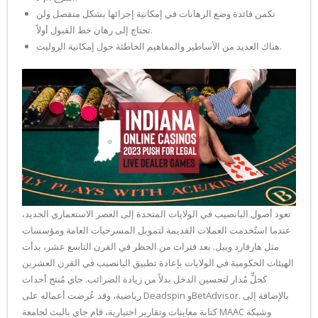
تكمن فائدة وضع الرهانات في إمكانية إجرائها بشكل منفصل ولن
تحتاج إلى رهان خط القبول أولاً.
هناك العديد من الأساطير والمفاهيم الخاطئة حول إمكانية الروليت.
تعود أصول اليانصيب في الولايات المتحدة إلى العصر الاستعماري الجديد،
عندما استُخدمت العملات القديمة لتمويل المسرحيات العامة ومؤسسات
مثل هارفارد وييل. بعد فترات من الحظر في القرن التاسع عشر، بدأت
الهيئات الحكومية في الولايات بإعادة تطبيق اليانصيب في القرن العشرين
كحلٍّ مُدار لتحسين الدخل بدلاً من زيادة الضرائب. جاي مُنتج أحداث
رياضية، وقد عُرضت أعماله على Deadspin وBetAdvisor. بالإضافة إلى
كتابة معاينات وتقارير اختيارية، قام جاي بالبث لجامعة MAAC وشبكة