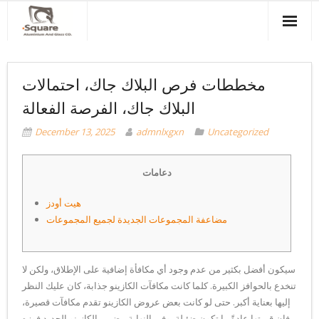
Home
مخططات فرص البلاك جاك، احتمالات
About Us
البلاك جاك، الفرصة الفعالة
Products & Services
December 13, 2025
admnlxgxn
Uncategorized
Projects
دعامات
Clients
هيت أودز
Contact Us
مضاعفة المجموعات الجديدة لجميع المجموعات
سيكون أفضل بكثير من عدم وجود أي مكافأة إضافية على الإطلاق، ولكن لا
تنخدع بالحوافز الكبيرة. كلما كانت مكافآت الكازينو جذابة، كان عليك النظر
إليها بعناية أكبر. حتى لو كانت بعض عروض الكازينو تقدم مكافآت قصيرة،
فإن قيمتها عادةً ما تكون ضئيلة، وفي النهاية، يضمن الكازينو الجديد فوزه.